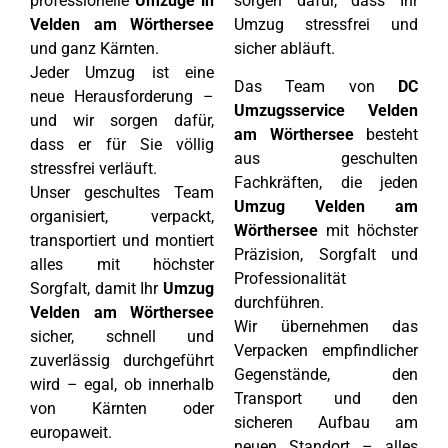
professionelle
Umzüge in
sorgen dafür, dass Ihr
Velden am Wörthersee
Umzug stressfrei und
und ganz Kärnten.
sicher abläuft.
Jeder Umzug ist eine
Das Team von
DC
neue Herausforderung –
Umzugsservice Velden
und wir sorgen dafür,
am Wörthersee
besteht
dass er für Sie völlig
aus geschulten
stressfrei verläuft.
Fachkräften, die jeden
Unser geschultes Team
Umzug Velden am
organisiert, verpackt,
Wörthersee
mit höchster
transportiert und montiert
Präzision, Sorgfalt und
alles mit höchster
Professionalität
Sorgfalt, damit Ihr
Umzug
durchführen.
Velden am Wörthersee
Wir übernehmen das
sicher, schnell und
Verpacken empfindlicher
zuverlässig durchgeführt
Gegenstände, den
wird – egal, ob innerhalb
Transport und den
von Kärnten oder
sicheren Aufbau am
europaweit.
neuen Standort – alles