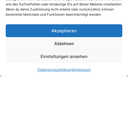
Gerade bei Übersiedelungen ins Ausland sind
wie das Surfverhalten oder eindeutige IDs auf dieser Website verarbeiten.
Erfahrung und eine exakte Planung entscheidend.
Wenn du deine Zustimmung nicht erteilst oder zurückziehst, können
bestimmte Merkmale und Funktionen beeinträchtigt werden.
Daher sorgen wir mit unserem Know-how für einen
reibungslosen Ablauf – auch über Grenzen hinweg.
Akzeptieren
Ablehnen
LEISTUNGEN
Einstellungen ansehen
Unsere Leistungen für Ihren perfekten
Umzug
Datenschutzerklärung
Impressum
Ganz gleich, wie groß oder klein Ihr Vorhaben ist – wir haben
stets die passende Lösung. Außerdem bieten wir Ihnen ein
umfassendes Leistungspaket, das genau auf Ihre
Bedürfnisse abgestimmt ist.