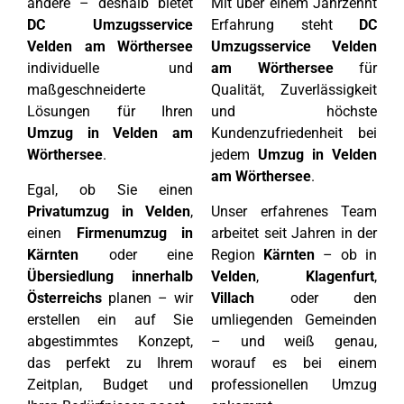
andere – deshalb bietet
Mit über einem Jahrzehnt
DC Umzugsservice
Erfahrung steht
DC
Velden am Wörthersee
Umzugsservice Velden
individuelle und
am Wörthersee
für
maßgeschneiderte
Qualität, Zuverlässigkeit
Lösungen für Ihren
und höchste
Umzug in Velden am
Kundenzufriedenheit bei
Wörthersee
.
jedem
Umzug in Velden
am Wörthersee
.
Egal, ob Sie einen
Privatumzug in Velden
,
Unser erfahrenes Team
einen
Firmenumzug in
arbeitet seit Jahren in der
Kärnten
oder eine
Region
Kärnten
– ob in
Übersiedlung innerhalb
Velden
,
Klagenfurt
,
Österreichs
planen – wir
Villach
oder den
erstellen ein auf Sie
umliegenden Gemeinden
abgestimmtes Konzept,
– und weiß genau,
das perfekt zu Ihrem
worauf es bei einem
Zeitplan, Budget und
professionellen Umzug