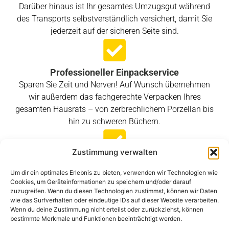
Darüber hinaus ist Ihr gesamtes Umzugsgut während
des Transports selbstverständlich versichert, damit Sie
jederzeit auf der sicheren Seite sind.
Professioneller Einpackservice
Sparen Sie Zeit und Nerven! Auf Wunsch übernehmen
wir außerdem das fachgerechte Verpacken Ihres
gesamten Hausrats – von zerbrechlichem Porzellan bis
hin zu schweren Büchern.
Zustimmung verwalten
Spezialist für Auslandsumzüge
Um dir ein optimales Erlebnis zu bieten, verwenden wir Technologien wie
Gerade bei Übersiedelungen ins Ausland sind
Cookies, um Geräteinformationen zu speichern und/oder darauf
Erfahrung und eine exakte Planung entscheidend.
zuzugreifen. Wenn du diesen Technologien zustimmst, können wir Daten
Daher sorgen wir mit unserem Know-how für einen
wie das Surfverhalten oder eindeutige IDs auf dieser Website verarbeiten.
Wenn du deine Zustimmung nicht erteilst oder zurückziehst, können
reibungslosen Ablauf – auch über Grenzen hinweg.
bestimmte Merkmale und Funktionen beeinträchtigt werden.